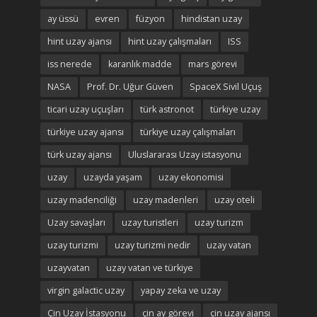
ay üssü
evren
füzyon
hindistan uzay
hint uzay ajansı
hint uzay çalışmaları
ISS
iss nerede
karanlık madde
mars görevi
NASA
Prof. Dr. Uğur Güven
SpaceX Sivil Uçuş
ticari uzay uçuşları
türk astronot
türkiye uzay
türkiye uzay ajansı
türkiye uzay çalışmaları
türk uzay ajansı
Uluslararası Uzay istasyonu
uzay
uzayda yaşam
uzay ekonomisi
uzay madenciliği
uzay madenleri
uzay oteli
Uzay savaşları
uzay turistleri
uzay turizm
uzay turizmi
uzay turizmi nedir
uzay vatan
uzayvatan
uzay vatan ve türkiye
virgin galactic uzay
yapay zeka ve uzay
Çin Uzay İstasyonu
çin ay görevi
çin uzay ajansı