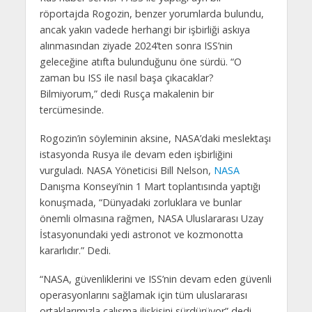
röportajda Rogozin, benzer yorumlarda bulundu,
ancak yakın vadede herhangi bir işbirliği askıya
alınmasından ziyade 2024’ten sonra ISS’nin
geleceğine atıfta bulunduğunu öne sürdü. “O
zaman bu ISS ile nasıl başa çıkacaklar?
Bilmiyorum,” dedi Rusça makalenin bir
tercümesinde.
Rogozin’in söyleminin aksine, NASA’daki meslektaşı
istasyonda Rusya ile devam eden işbirliğini
vurguladı. NASA Yöneticisi Bill Nelson,
NASA
Danışma Konseyi’nin 1 Mart toplantısında yaptığı
konuşmada, “Dünyadaki zorluklara ve bunlar
önemli olmasına rağmen, NASA Uluslararası Uzay
İstasyonundaki yedi astronot ve kozmonotta
kararlıdır.” Dedi.
“NASA, güvenliklerini ve ISS’nin devam eden güvenli
operasyonlarını sağlamak için tüm uluslararası
ortaklarımızla çalışma ilişkisini sürdürüyor” dedi.