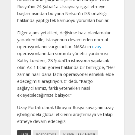
Rusya’nın 24 Şubat’ta Ukrayna’yı işgal etmeye
başlamasından bu yana Nelson’ın ISS ortaklığı
hakkında yaptığı tek kamuoyu yorumları bunlar.
Diğer ajans yetkilileri, değişirse bazı planlamalar
yaparken bile, istasyonun devam eden normal
operasyonlarını vurguladılar. NASA’nın
uzay
operasyonlarından sorumlu yönetici yardımcısı
Kathy Lueders, 28 Şubat’ta istasyona yapılacak
olan Ax-1 ticari görevi hakkında bir brifingde, “Her
zaman nasıl daha fazla operasyonel esneklik elde
edeceğimizi araştırıyoruz” dedi. “Kargo
sağlayıcılarımız, farklı yetenekleri nasıl
ekleyebileceğimize bakıyor.”
Uzay Portalı olarak Ukrayna-Rusya savaşının uzay
işbirliğindeki global etkilerini araştırmaya ve takip
etmeye devam edeceğiz.
Tags
Roscosmos
Rusya Uzay Ajansı