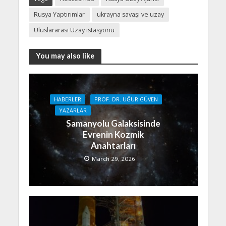
Rusya Yaptırımlar
ukrayna savaşı ve uzay
Uluslararası Uzay istasyonu
You may also like
HABERLER
PROF. DR. UĞUR GÜVEN
YAZARLAR
Samanyolu Galaksisinde
Evrenin Kozmik
Anahtarları
March 29, 2026