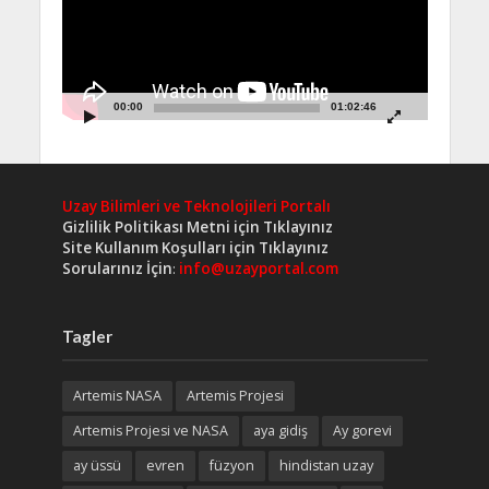
00:00
01:02:46
Uzay Bilimleri ve Teknolojileri Portalı
Gizlilik Politikası Metni için Tıklayınız
Site Kullanım Koşulları için Tıklayınız
Sorularınız İçin
:
info@uzayportal.com
Tagler
Artemis NASA
Artemis Projesi
Artemis Projesi ve NASA
aya gidiş
Ay gorevi
ay üssü
evren
füzyon
hindistan uzay