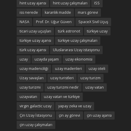
hint uzay ajansı
hint uzay çalışmaları
ISS
iss nerede
karanlık madde
mars görevi
NASA
Prof. Dr. Uğur Güven
SpaceX Sivil Uçuş
ticari uzay uçuşları
türk astronot
türkiye uzay
türkiye uzay ajansı
türkiye uzay çalışmaları
türk uzay ajansı
Uluslararası Uzay istasyonu
uzay
uzayda yaşam
uzay ekonomisi
uzay madenciliği
uzay madenleri
uzay oteli
Uzay savaşları
uzay turistleri
uzay turizm
uzay turizmi
uzay turizmi nedir
uzay vatan
uzayvatan
uzay vatan ve türkiye
virgin galactic uzay
yapay zeka ve uzay
Çin Uzay İstasyonu
çin ay görevi
çin uzay ajansı
çin uzay çalışmaları