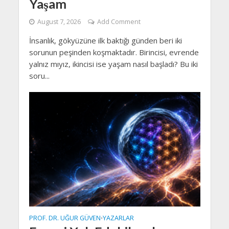
Yaşam
August 7, 2026
Add Comment
İnsanlık, gökyüzüne ilk baktığı günden beri iki
sorunun peşinden koşmaktadır. Birincisi, evrende
yalnız mıyız, ikincisi ise yaşam nasıl başladı? Bu iki
soru...
PROF. DR. UĞUR GÜVEN
YAZARLAR
•