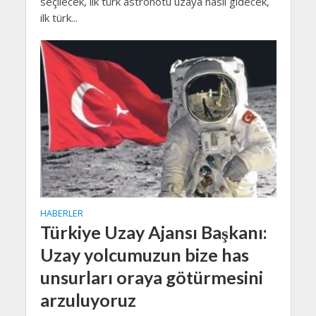
seçilecek, ilk türk astronotu uzaya nasıl gidecek,
ilk türk...
HABERLER
Türkiye Uzay Ajansı Başkanı:
Uzay yolcumuzun bize has
unsurları oraya götürmesini
arzuluyoruz