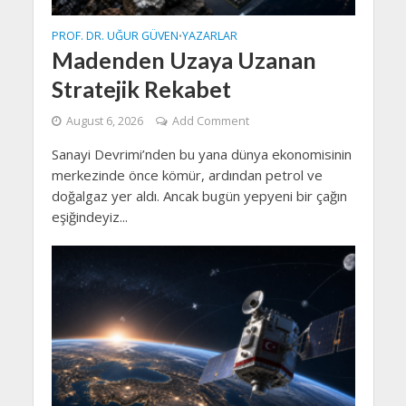
PROF. DR. UĞUR GÜVEN
YAZARLAR
•
Madenden Uzaya Uzanan
Stratejik Rekabet
August 6, 2026
Add Comment
Sanayi Devrimi’nden bu yana dünya ekonomisinin
merkezinde önce kömür, ardından petrol ve
doğalgaz yer aldı. Ancak bugün yepyeni bir çağın
eşiğindeyiz...