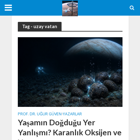
Tag - uzay vatan
PROF. DR. UĞUR GÜVEN
YAZARLAR
•
Yaşamın Doğduğu Yer
Yanlışmı? Karanlık Oksijen ve