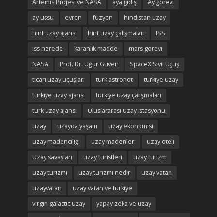
Artemis Projesi ve NASA
aya gidiş
Ay gorevi
ay üssü
evren
füzyon
hindistan uzay
hint uzay ajansı
hint uzay çalışmaları
ISS
iss nerede
karanlık madde
mars görevi
NASA
Prof. Dr. Uğur Güven
SpaceX Sivil Uçuş
ticari uzay uçuşları
türk astronot
türkiye uzay
türkiye uzay ajansı
türkiye uzay çalışmaları
türk uzay ajansı
Uluslararası Uzay istasyonu
uzay
uzayda yaşam
uzay ekonomisi
uzay madenciliği
uzay madenleri
uzay oteli
Uzay savaşları
uzay turistleri
uzay turizm
uzay turizmi
uzay turizmi nedir
uzay vatan
uzayvatan
uzay vatan ve türkiye
virgin galactic uzay
yapay zeka ve uzay