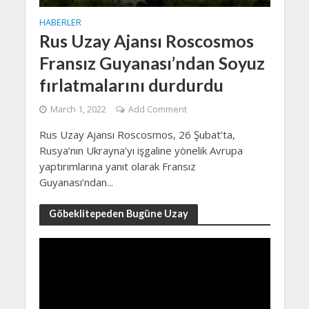
HABERLER
Rus Uzay Ajansı Roscosmos
Fransız Guyanası’ndan Soyuz
fırlatmalarını durdurdu
March 1, 2022
Add Comment
Rus Uzay Ajansı Roscosmos, 26 Şubat’ta,
Rusya’nın Ukrayna’yı işgaline yönelik Avrupa
yaptırımlarına yanıt olarak Fransız
Guyanası’ndan...
Göbeklitepeden Bugüne Uzay
Video
Player