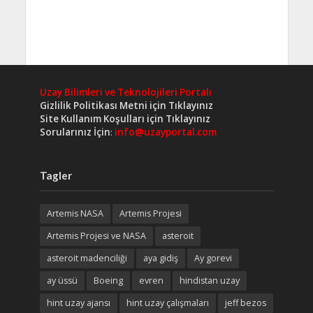
Uzay Bilimleri ve Teknolojileri Portalı
Gizlilik Politikası Metni için Tıklayınız
Site Kullanım Koşulları için Tıklayınız
Sorularınız İçin
:
info@uzayportal.com
Tagler
Artemis NASA
Artemis Projesi
Artemis Projesi ve NASA
asteroit
asteroit madenciliği
aya gidiş
Ay gorevi
ay üssü
Boeing
evren
hindistan uzay
hint uzay ajansı
hint uzay çalışmaları
jeff bezos