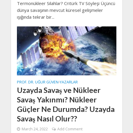
Termonükleer Silahlar? Critürk TV Söyleşi Üçüncü
dünya savaşının mevcut küresel gelişmeler
ışığında tekrar bir...
PROF. DR. UĞUR GÜVEN
YAZARLAR
•
Uzayda Savaş ve Nükleer
Savaş Yakınmı? Nükleer
Güçler Ne Durumda? Uzayda
Savaş Nasıl Olur??
March 24, 2022
Add Comment