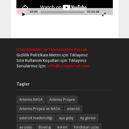
00:00
01:02:46
Uzay Bilimleri ve Teknolojileri Portalı
Gizlilik Politikası Metni için Tıklayınız
Site Kullanım Koşulları için Tıklayınız
Sorularınız İçin
:
info@uzayportal.com
Tagler
Artemis NASA
Artemis Projesi
Artemis Projesi ve NASA
asteroit
asteroit madenciliği
aya gidiş
Ay gorevi
ay üssü
Boeing
evren
hindistan uzay