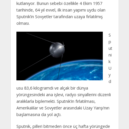
kutlanıyor. Bunun sebebi özellikle 4 Ekim 1957
tarihinde, 64 yıl evvel, ilk insan yapımı uydu olan
Sputnik’in Sovyetler tarafından uzaya fırlatılmış
olması.
S
p
ut
ni
k
U
y
d
usu 83,6 kilogramdı ve alçak bir dünya
yörüngesindeki ana işlevi, radyo sinyallerini düzenli
aralıklarla biplemekti. Sputnik’in fırlatılması,
Amerikalılar ve Sovyetler arasındaki Uzay Yarışı’nın
başlamasına da yol açtı.
Sputnik, pilleri bitmeden önce üç hafta yörüngede