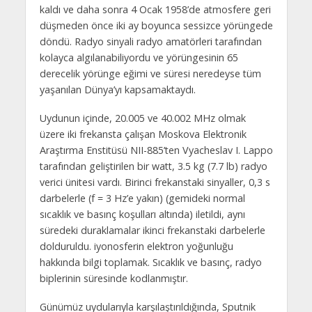
kaldı ve daha sonra 4 Ocak 1958’de atmosfere geri
düşmeden önce iki ay boyunca sessizce yörüngede
döndü. Radyo sinyali radyo amatörleri tarafından
kolayca algılanabiliyordu ve yörüngesinin 65
derecelik yörünge eğimi ve süresi neredeyse tüm
yaşanılan Dünya’yı kapsamaktaydı.
Uydunun içinde, 20.005 ve 40.002 MHz olmak
üzere iki frekansta çalışan Moskova Elektronik
Araştırma Enstitüsü NII-885’ten Vyacheslav I. Lappo
tarafından geliştirilen bir watt, 3.5 kg (7.7 lb) radyo
verici ünitesi vardı. Birinci frekanstaki sinyaller, 0,3 s
darbelerle (f = 3 Hz’e yakın) (gemideki normal
sıcaklık ve basınç koşulları altında) iletildi, aynı
süredeki duraklamalar ikinci frekanstaki darbelerle
dolduruldu. iyonosferin elektron yoğunluğu
hakkında bilgi toplamak. Sıcaklık ve basınç, radyo
biplerinin süresinde kodlanmıştır.
Günümüz uydularıyla karşılaştırıldığında, Sputnik