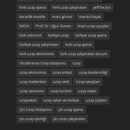
hint uzay ajansı
hint uzay çalışmaları
jeff bezos
karanlık madde
mars görevi
marsta hayat
NASA
Prof. Dr. Uğur Güven
ticari uzay uçuşları
türk astronot
türkiye uzay
türkiye uzay ajansı
türkiye uzay çalışmaları
türk uzay ajansı
türk uzay ekonomisi
türk uzay çalışmaları durum
Uluslararası Uzay istasyonu
uzay
uzay ekonomisi
uzay enkaz
uzay madenciliği
uzay madenleri
uzay oteli
Uzay savaşları
uzay savunma
uzay turizmi
uzay vatan
uzayvatan
uzay vatan ve türkiye
uzay çöpleri
Çin Uzay İstasyonu
çin uzay ajansı
çin uzay işbirliği
çin uzay çalışmaları