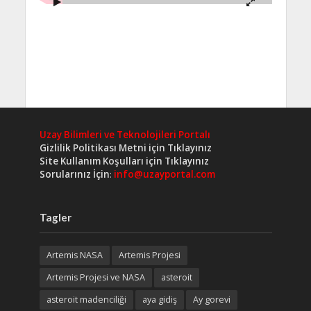
Uzay Bilimleri ve Teknolojileri Portalı
Gizlilik Politikası Metni için Tıklayınız
Site Kullanım Koşulları için Tıklayınız
Sorularınız İçin
:
info@uzayportal.com
Tagler
Artemis NASA
Artemis Projesi
Artemis Projesi ve NASA
asteroit
asteroit madenciliği
aya gidiş
Ay gorevi