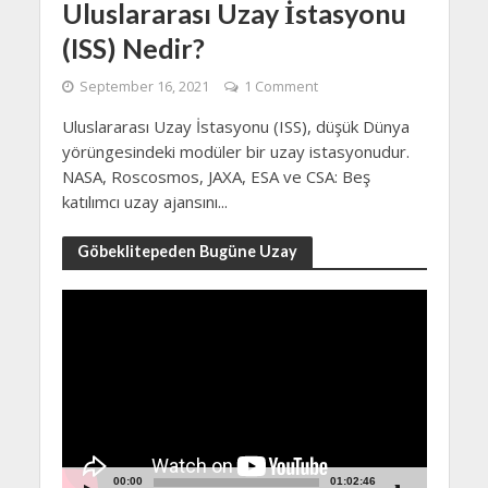
Uluslararası Uzay İstasyonu
(ISS) Nedir?
September 16, 2021
1 Comment
Uluslararası Uzay İstasyonu (ISS), düşük Dünya
yörüngesindeki modüler bir uzay istasyonudur.
NASA, Roscosmos, JAXA, ESA ve CSA: Beş
katılımcı uzay ajansını...
Göbeklitepeden Bugüne Uzay
Video
Player
00:00
01:02:46