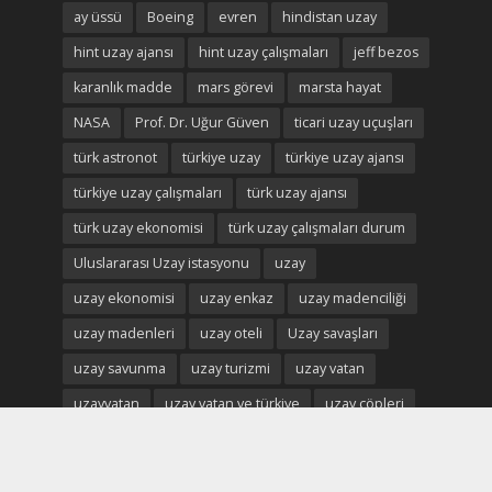
ay üssü
Boeing
evren
hindistan uzay
hint uzay ajansı
hint uzay çalışmaları
jeff bezos
karanlık madde
mars görevi
marsta hayat
NASA
Prof. Dr. Uğur Güven
ticari uzay uçuşları
türk astronot
türkiye uzay
türkiye uzay ajansı
türkiye uzay çalışmaları
türk uzay ajansı
türk uzay ekonomisi
türk uzay çalışmaları durum
Uluslararası Uzay istasyonu
uzay
uzay ekonomisi
uzay enkaz
uzay madenciliği
uzay madenleri
uzay oteli
Uzay savaşları
uzay savunma
uzay turizmi
uzay vatan
uzayvatan
uzay vatan ve türkiye
uzay çöpleri
Çin Uzay İstasyonu
çin uzay ajansı
çin uzay işbirliği
çin uzay çalışmaları