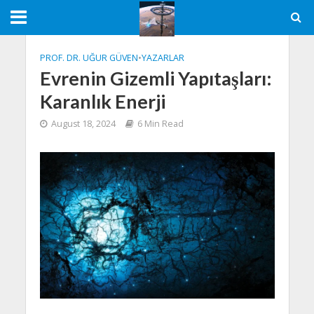
PROF. DR. UĞUR GÜVEN
•
YAZARLAR
Evrenin Gizemli Yapıtaşları:
Karanlık Enerji
August 18, 2024
6 Min Read