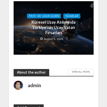
PROF. DR. UĞUR GÜVEN
YAZARLAR
Küresel Uzay Atılımında
Türkiye’nin Uzay Vatan
Fırsatları
August 6, 2026
VIEW ALL POSTS
About the author
admin