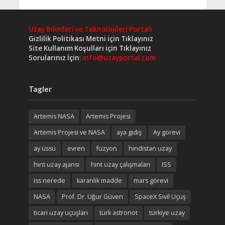
Uzay Bilimleri ve Teknolojileri Portalı
Gizlilik Politikası Metni için Tıklayınız
Site Kullanım Koşulları için Tıklayınız
Sorularınız İçin
:
info@uzayportal.com
Tagler
Artemis NASA
Artemis Projesi
Artemis Projesi ve NASA
aya gidiş
Ay gorevi
ay üssü
evren
füzyon
hindistan uzay
hint uzay ajansı
hint uzay çalışmaları
ISS
iss nerede
karanlık madde
mars görevi
NASA
Prof. Dr. Uğur Güven
SpaceX Sivil Uçuş
ticari uzay uçuşları
türk astronot
türkiye uzay