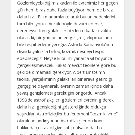
Gözlemleyebildiğimiz kadarı ile evrenimiz her geçen
gün hem biraz daha fazla büyüyor, hem de biraz
daha hızlı. Bilim adamları olarak bunun nedenlerini
tam bilmiyoruz. Ancak böyle devam ederse,
neredeyse tüm galaksiler bizden o kadar uzakta
olacak ki, bir gün onları en gelişmiş ekipmanlarla
bile tespit edemeyeceğiz. Aslında Samanyolu’nun
dışında yalnızca birkaç kozmik nesneyi tespit
edebileceğiz. Neyse ki bu milyarlarca yıl boyunca
gerçekleşmeyecek. Fakat mevcut teorilere göre bu
şekilde olmaması gerekiyor. Albert Einstein’ın
teorisi, yerçekiminin galaksileri bir araya getirdiği
gerçeğine dayanarak, evrenin zaman içinde daha
yavaş genişlemesi gerektiğini öngördü. Ancak
1998’de astrofizikçiler, gözlemleri evrenin giderek
daha hızlı genişlediğini gösterdiğinde oldukça
şaşırdılar. Astrofizikçiler bu fenomeni “kozmik ivme”
olarak adlandırıyorlar. Astrofizikçiler bu konu
hakkında çok az bilgiye sahip olsalar da, bu
genişlemenin nedeninin kısaltması olarak sıklıkla