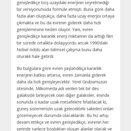
genişledikçe boş uzaydaki enerjinin seyrelmediği
bir versiyonu’nuda formüle etmişti. Buna göre daha
fazla alan oluştukça, daha fazla uzay enerjisi ortaya
çıkmakta ve bu da evrenin giderek daha hızlı
genişlemesine neden oluyor. Yani, evren
genişledikçe karanlık enerji miktarının da arttığı fikri
bir süredir ortalıkta dolaşıyordu ancak 1990’daki
Nobel ödülü alan bilimsel çalışma bunu daha
oturaklı hale getirdi.
Bu bulgulara göre evren yaşlandıkça karanlık
enerjinin katkısı artarsa, evren zamanla giderek
daha da hızlı genişleyecektir. Yerel Grubumuzun
ötesinde, Milkomeda adı verilen tek bir dev
galakside birleşecek olan diğer galaksiler, eninde
sonunda o kadar uzak mesafelere fırlatılacak ki,
güneş sistemimizin uzak gelecekteki sakinleri onları
göremeyecek durumda olacaklardır. Bu hız artışı
devam ettikçe ve evren genişledikçe, evrenin her
yerinde sadece boşluktan oluşan alanlar olacak ve