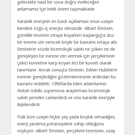
gelecekte nasıl bir sona doğru evrileceğini
anlamamız için kritik önem taşımaktadır.
Karanlık enerjinin en basit açıklaması onun uzayın
kendine özgü iç enerjisi olmasıdır. Albert Einstein,
görelilik teorisini ortaya koyarken başlangıçta düz
bir evrene izin verecek böyle bir kavramı ortaya attı.
Einstein’ın sözde kozmolojik sabiti ne çöken ne de
genişleyen bir evrene izin vermek için yerçekiminin
çekici kuvvetine karşı koyan itici bir kuvvet olarak
tanımlanır. Ancak sonuçta Einstein, Edwin Hubble’ın
evrenin genişlediğini gözlemlemesinin ardından bu
kavramı reddetti. 1990’larda bilim adamlarının
Nobel ödüllü süpernova araştırması kozmolojik
sabiti yeniden canlandırdı ve onu karanlık enerjiyle
ilişkilendirdi.
Fizik bize uzayın hiçbir şey yada boşluk olmadığını,
enerji yaratma potansiyeline sahip olduğunu
söylüyor. Albert Einstein, yerçekimi teorisinin, uzay