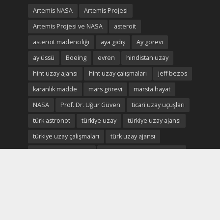
Artemis NASA
Artemis Projesi
Artemis Projesi ve NASA
asteroit
asteroit madenciliği
aya gidiş
Ay gorevi
ay üssü
Boeing
evren
hindistan uzay
hint uzay ajansı
hint uzay çalışmaları
jeff bezos
karanlık madde
mars görevi
marsta hayat
NASA
Prof. Dr. Uğur Güven
ticari uzay uçuşları
türk astronot
türkiye uzay
türkiye uzay ajansı
türkiye uzay çalışmaları
türk uzay ajansı
türk uzay ekonomisi
türk uzay çalışmaları durum
Uluslararası Uzay istasyonu
uzay
uzay ekonomisi
uzay enkaz
uzay madenciliği
uzay madenleri
uzay oteli
Uzay savaşları
uzay savunma
uzay turizmi
uzay vatan