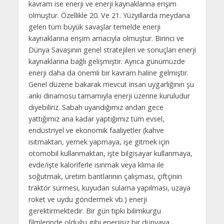
kavram ise enerji ve enerji kaynaklarına erişim
olmuştur. Özellikle 20. Ve 21. Yüzyıllarda meydana
gelen tüm büyük savaşlar temelde enerji
kaynaklarına erişim amacıyla olmuştur. Birinci ve
Dünya Savaşının genel stratejileri ve sonuçları enerji
kaynaklarına bağlı gelişmiştir. Ayrıca günümüzde
enerji daha da önemli bir kavram haline gelmiştir.
Genel düzene bakarak mevcut insan uygarlığının şu
anki dinamosu tamamıyla enerji üzerine kuruludur
diyebiliriz. Sabah uyandığımız andan gece
yattığımız ana kadar yaptığımız tüm evsel,
endüstriyel ve ekonomik faaliyetler (kahve
ısıtmaktan, yemek yapmaya, işe gitmek için
otomobil kullanmaktan, işte bilgisayar kullanmaya,
evde/işte kaloriferle ısınmak veya klima ile
soğutmak, üretim bantlarının çalışması, çiftçinin
traktör sürmesi, kuyudan sulama yapılması, uzaya
roket ve uydu göndermek vb.) enerji
gerektirmektedir. Bir gün tıpkı bilimkurgu
filmlerinde olduğu gibi enerjisiz bir dünyaya