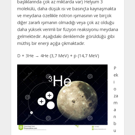
başlıklarında çok az miktarda var) Helyum 3
molekülü, daha düşük ısı ve basınçta kaynaşmakta
ve meydana özellikle nötron ışımasının ve birçok
diğer zararlı ışımanın olmadığı veya çok az olduğu
daha yüksek verimli bir füzyon reaksiyonu meydana
gelmektedir. Aşağıdaki denklemde görüldüğü gibi
müthiş bir enerji açığa çıkmaktadır.
D + 3He → 4He (3,7 MeV) + p (14,7 MeV)
P
ek
i
o
za
m
a
n
b
u