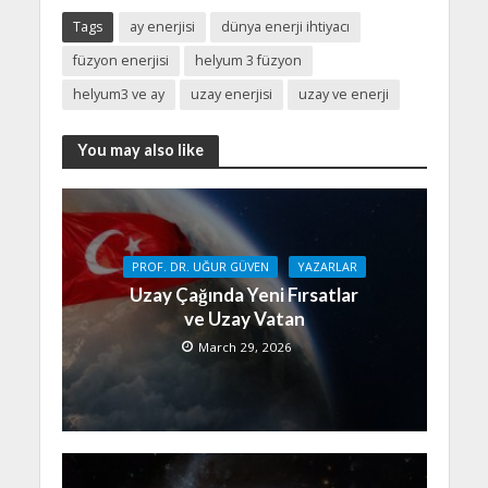
Tags
ay enerjisi
dünya enerji ihtiyacı
füzyon enerjisi
helyum 3 füzyon
helyum3 ve ay
uzay enerjisi
uzay ve enerji
You may also like
PROF. DR. UĞUR GÜVEN
YAZARLAR
Uzay Çağında Yeni Fırsatlar
ve Uzay Vatan
March 29, 2026