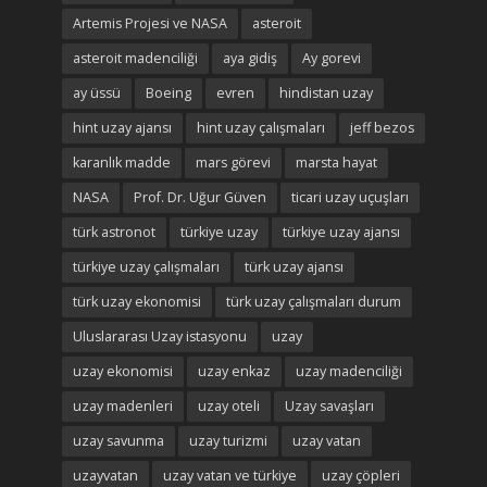
Artemis Projesi ve NASA
asteroit
asteroit madenciliği
aya gidiş
Ay gorevi
ay üssü
Boeing
evren
hindistan uzay
hint uzay ajansı
hint uzay çalışmaları
jeff bezos
karanlık madde
mars görevi
marsta hayat
NASA
Prof. Dr. Uğur Güven
ticari uzay uçuşları
türk astronot
türkiye uzay
türkiye uzay ajansı
türkiye uzay çalışmaları
türk uzay ajansı
türk uzay ekonomisi
türk uzay çalışmaları durum
Uluslararası Uzay istasyonu
uzay
uzay ekonomisi
uzay enkaz
uzay madenciliği
uzay madenleri
uzay oteli
Uzay savaşları
uzay savunma
uzay turizmi
uzay vatan
uzayvatan
uzay vatan ve türkiye
uzay çöpleri