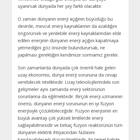
uyanırsak dünyada her şey farklı olacaktır.
O zaman dünyanın enerji açığının büyüdüğü bu
devirde, mevcut enerji kaynaklarının da azaldığını
öngörürsek ve yenilebilir enerji kaynaklarından elde
edilen enerjinin dünyanın enerji açığını kapatmaya
yetmediğini göz önünde bulundurursak, ne
yapılması gerektiğini kendimize sormamız gerekir.
Son zamanlarda dünyada çok önemli hale gelen
uzay ekonomisi, dünya enerji sorununa da cevap
verebilecek niteliktedir. Uzay teknolojilerindeki son
gelişmeler aynı zamanda enerji sektörünün
sorunlarına da eğilmektedir. Birçok enerji uzmanının
önerisi, dünyanın enerji sorununun en iyi füzyon
enerjisiyle çözülebileceğidir. Füzyon enerjisinin en
büyük avantajı çok yüksek limitlerde enerji
sağlayabilmesidir ve birkaç füzyon reaktörünün tüm
dünyanın elektrik ihtiyacından fazlasını
karşılayabileceği düşünülmektedir. En temel haliyle