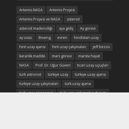
Artemis NASA
Artemis Projesi
Artemis Projesi ve NASA
asteroit
asteroit madenciliği
aya gidiş
Ay gorevi
ay üssü
Boeing
evren
hindistan uzay
hint uzay ajansı
hint uzay çalışmaları
jeff bezos
karanlık madde
mars görevi
marsta hayat
NASA
Prof. Dr. Uğur Güven
ticari uzay uçuşları
türk astronot
türkiye uzay
türkiye uzay ajansı
türkiye uzay çalışmaları
türk uzay ajansı
türk uzay ekonomisi
türk uzay çalışmaları durum
Uluslararası Uzay istasyonu
uzay
uzay ekonomisi
uzay enkaz
uzay madenciliği
uzay madenleri
uzay oteli
Uzay savaşları