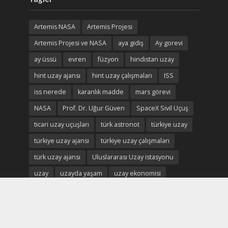
Artemis NASA
Artemis Projesi
Artemis Projesi ve NASA
aya gidiş
Ay gorevi
ay üssü
evren
füzyon
hindistan uzay
hint uzay ajansı
hint uzay çalışmaları
ISS
iss nerede
karanlık madde
mars görevi
NASA
Prof. Dr. Uğur Güven
SpaceX Sivil Uçuş
ticari uzay uçuşları
türk astronot
türkiye uzay
türkiye uzay ajansı
türkiye uzay çalışmaları
türk uzay ajansı
Uluslararası Uzay istasyonu
uzay
uzayda yaşam
uzay ekonomisi
uzay madenciliği
uzay madenleri
uzay oteli
Uzay savaşları
uzay turistleri
uzay turizm
uzay turizmi
uzay turizmi nedir
uzay vatan