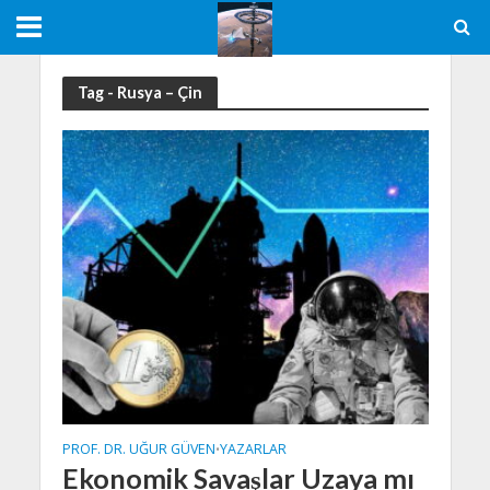
Tag - Rusya – Çin
PROF. DR. UĞUR GÜVEN
YAZARLAR
•
Ekonomik Savaşlar Uzaya mı