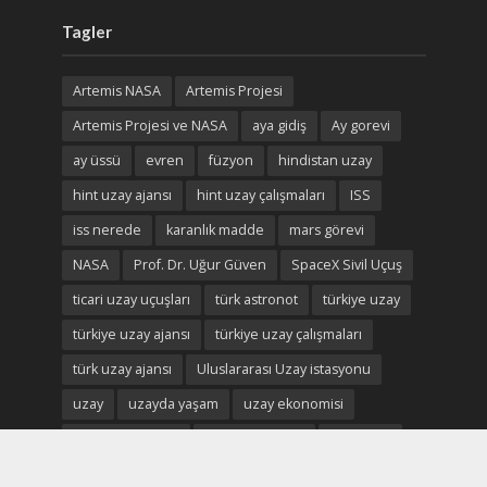
Tagler
Artemis NASA
Artemis Projesi
Artemis Projesi ve NASA
aya gidiş
Ay gorevi
ay üssü
evren
füzyon
hindistan uzay
hint uzay ajansı
hint uzay çalışmaları
ISS
iss nerede
karanlık madde
mars görevi
NASA
Prof. Dr. Uğur Güven
SpaceX Sivil Uçuş
ticari uzay uçuşları
türk astronot
türkiye uzay
türkiye uzay ajansı
türkiye uzay çalışmaları
türk uzay ajansı
Uluslararası Uzay istasyonu
uzay
uzayda yaşam
uzay ekonomisi
uzay madenciliği
uzay madenleri
uzay oteli
Uzay savaşları
uzay turistleri
uzay turizm