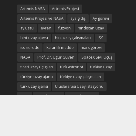
Artemis NASA
Artemis Projesi
Artemis Projesi ve NASA
aya gidiş
Ay gorevi
ay üssü
evren
füzyon
hindistan uzay
hint uzay ajansı
hint uzay çalışmaları
ISS
iss nerede
karanlık madde
mars görevi
NASA
Prof. Dr. Uğur Güven
SpaceX Sivil Uçuş
ticari uzay uçuşları
türk astronot
türkiye uzay
türkiye uzay ajansı
türkiye uzay çalışmaları
türk uzay ajansı
Uluslararası Uzay istasyonu
uzay
uzayda yaşam
uzay ekonomisi
uzay madenciliği
uzay madenleri
uzay oteli
Uzay savaşları
uzay turistleri
uzay turizm
uzay turizmi
uzay turizmi nedir
uzay vatan
uzayvatan
uzay vatan ve türkiye