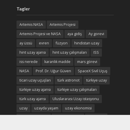
Tagler
Artemis NASA
Artemis Projesi
Artemis Projesi ve NASA
aya gidiş
Ay gorevi
ay üssü
evren
füzyon
hindistan uzay
hint uzay ajansı
hint uzay çalışmaları
ISS
iss nerede
karanlık madde
mars görevi
NASA
Prof. Dr. Uğur Güven
SpaceX Sivil Uçuş
ticari uzay uçuşları
türk astronot
türkiye uzay
türkiye uzay ajansı
türkiye uzay çalışmaları
türk uzay ajansı
Uluslararası Uzay istasyonu
uzay
uzayda yaşam
uzay ekonomisi
uzay madenciliği
uzay madenleri
uzay oteli
Uzay savaşları
uzay turistleri
uzay turizm