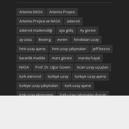
Artemis NASA
Artemis Projesi
Artemis Projesi ve NASA
asteroit
asteroit madenciliği
aya gidiş
Ay gorevi
ay üssü
Boeing
evren
hindistan uzay
hint uzay ajansı
hint uzay çalışmaları
jeff bezos
karanlık madde
mars görevi
marsta hayat
NASA
Prof. Dr. Uğur Güven
ticari uzay uçuşları
türk astronot
türkiye uzay
türkiye uzay ajansı
türkiye uzay çalışmaları
türk uzay ajansı
türk uzay ekonomisi
türk uzay çalışmaları durum
Uluslararası Uzay istasyonu
uzay
uzay ekonomisi
uzay enkaz
uzay madenciliği
uzay madenleri
uzay oteli
Uzay savaşları