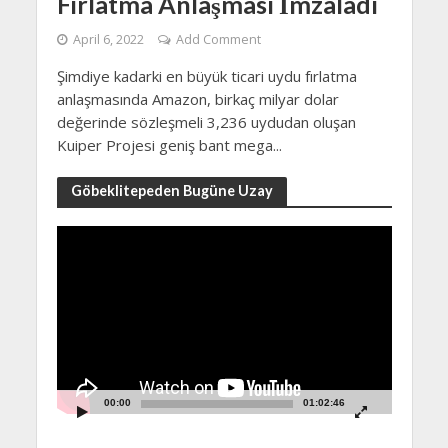
Fırlatma Anlaşması İmzaladı
April 6, 2022
Add Comment
Şimdiye kadarki en büyük ticari uydu fırlatma
anlaşmasında Amazon, birkaç milyar dolar
değerinde sözleşmeli 3,236 uydudan oluşan
Kuiper Projesi geniş bant mega...
Göbeklitepeden Bugüne Uzay
Video
Player
00:00
01:02:46