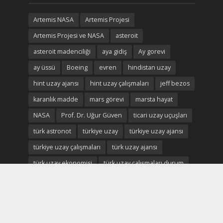
Artemis NASA
Artemis Projesi
Artemis Projesi ve NASA
asteroit
asteroit madenciliği
aya gidiş
Ay gorevi
ay üssü
Boeing
evren
hindistan uzay
hint uzay ajansı
hint uzay çalışmaları
jeff bezos
karanlık madde
mars görevi
marsta hayat
NASA
Prof. Dr. Uğur Güven
ticari uzay uçuşları
türk astronot
türkiye uzay
türkiye uzay ajansı
türkiye uzay çalışmaları
türk uzay ajansı
türk uzay ekonomisi
türk uzay çalışmaları durum
Uluslararası Uzay istasyonu
uzay
uzay ekonomisi
uzay enkaz
uzay madenciliği
uzay madenleri
uzay oteli
Uzay savaşları