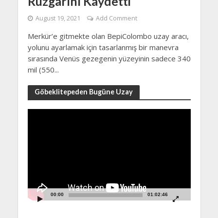
Rüzgarını Kaydetti
August 19, 2021
Add Comment
Merkür’e gitmekte olan BepiColombo uzay aracı,
yolunu ayarlamak için tasarlanmış bir manevra
sırasında Venüs gezegenin yüzeyinin sadece 340
mil (550...
Göbeklitepeden Bugüne Uzay
Video
Player
00:00
01:02:46