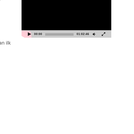
00:00
01:02:46
an ilk