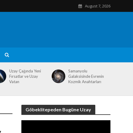
August 7, 2026
Uzay Çağında Yeni
Samanyolu
Fırsatlar ve Uzay
Galaksisinde Evrenin
Vatan
Kozmik Anahtarları
Göbeklitepeden Bugüne Uzay
Video
Player
y