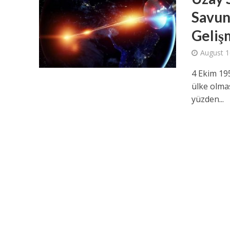
Savun
Geliş
August 1
4 Ekim 195
ülke olmas
yüzden...