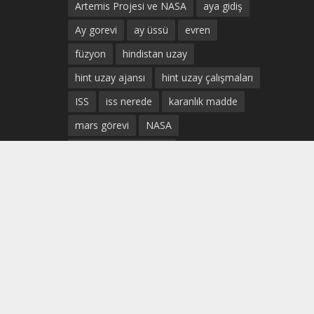
Artemis Projesi ve NASA
aya gidiş
Ay gorevi
ay üssü
evren
füzyon
hindistan uzay
hint uzay ajansı
hint uzay çalışmaları
ISS
iss nerede
karanlık madde
mars görevi
NASA
Prof. Dr. Uğur Güven
SpaceX Sivil Uçuş
ticari uzay uçuşları
türk astronot
türkiye uzay
türkiye uzay ajansı
türkiye uzay çalışmaları
türk uzay ajansı
Uluslararası Uzay istasyonu
uzay