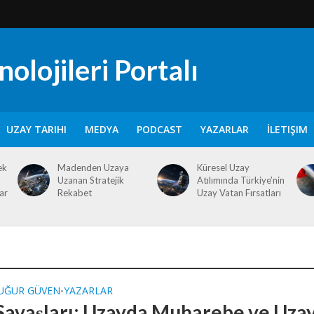
olojileri Portalı
UZAY TARIHI
MEDYA
PODCAST
YAZARLAR
İLETIŞIM
ek
Madenden Uzaya
Küresel Uzay
Uzanan Stratejik
Atılımında Türkiye’nin
ar
Rekabet
Uzay Vatan Fırsatları
 UĞUR GÜVEN
YAZARLAR
•
Savaşları: Uzayda Muharebe ve Uza