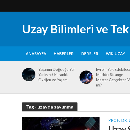
Uzay Bilimleri ve Tekn
ANASAYFA
HABERLER
DERSLER
WIKIUZAY
Yaşamın Doğduğu Yer
Evreni Yok Edebilec
Yanlışmı? Karanlık
Madde: Strange
Oksijen ve Yaşam
Matter Gerçekten V
mı?
Tag - uzayda savunma
PROF. DR.
Uzay 