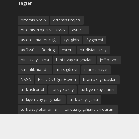
Tagler
Artemis NASA
Artemis Projesi
Artemis Projesi ve NASA
asteroit
asteroit madenciliği
aya gidiş
Ay gorevi
ay üssü
Boeing
evren
hindistan uzay
hint uzay ajansı
hint uzay çalışmaları
jeff bezos
karanlık madde
mars görevi
marsta hayat
NASA
Prof. Dr. Uğur Güven
ticari uzay uçuşları
türk astronot
türkiye uzay
türkiye uzay ajansı
türkiye uzay çalışmaları
türk uzay ajansı
türk uzay ekonomisi
türk uzay çalışmaları durum
Uluslararası Uzay istasyonu
uzay
uzay ekonomisi
uzay enkaz
uzay madenciliği