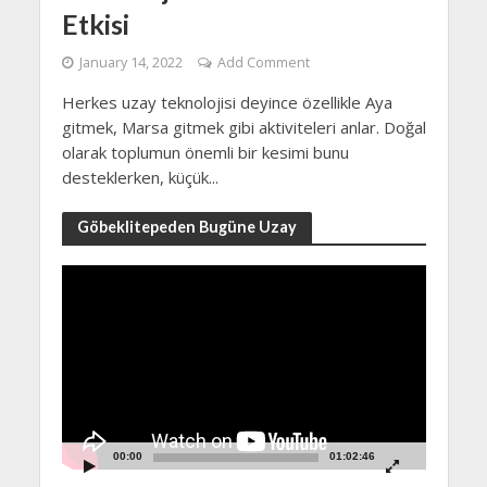
Etkisi
January 14, 2022
Add Comment
Herkes uzay teknolojisi deyince özellikle Aya
gitmek, Marsa gitmek gibi aktiviteleri anlar. Doğal
olarak toplumun önemli bir kesimi bunu
desteklerken, küçük...
Göbeklitepeden Bugüne Uzay
Video
Player
00:00
01:02:46