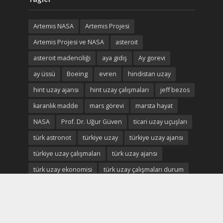
Artemis NASA
Artemis Projesi
Artemis Projesi ve NASA
asteroit
asteroit madenciliği
aya gidiş
Ay gorevi
ay üssü
Boeing
evren
hindistan uzay
hint uzay ajansı
hint uzay çalışmaları
jeff bezos
karanlık madde
mars görevi
marsta hayat
NASA
Prof. Dr. Uğur Güven
ticari uzay uçuşları
türk astronot
türkiye uzay
türkiye uzay ajansı
türkiye uzay çalışmaları
türk uzay ajansı
türk uzay ekonomisi
türk uzay çalışmaları durum
Uluslararası Uzay istasyonu
uzay
uzay ekonomisi
uzay enkaz
uzay madenciliği
uzay madenleri
uzay oteli
Uzay savaşları