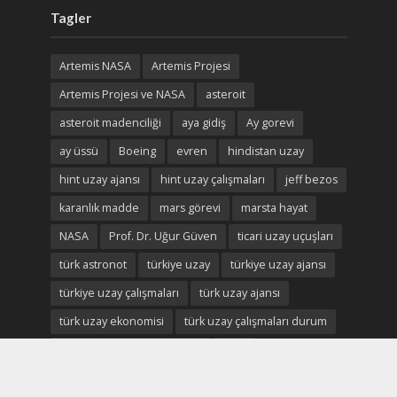
Tagler
Artemis NASA
Artemis Projesi
Artemis Projesi ve NASA
asteroit
asteroit madenciliği
aya gidiş
Ay gorevi
ay üssü
Boeing
evren
hindistan uzay
hint uzay ajansı
hint uzay çalışmaları
jeff bezos
karanlık madde
mars görevi
marsta hayat
NASA
Prof. Dr. Uğur Güven
ticari uzay uçuşları
türk astronot
türkiye uzay
türkiye uzay ajansı
türkiye uzay çalışmaları
türk uzay ajansı
türk uzay ekonomisi
türk uzay çalışmaları durum
Uluslararası Uzay istasyonu
uzay
uzay ekonomisi
uzay enkaz
uzay madenciliği