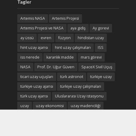
Tagler
Artemis NASA
Artemis Projesi
Artemis Projesi ve NASA
aya gidiş
Ay gorevi
ay üssü
evren
füzyon
hindistan uzay
hint uzay ajansı
hint uzay çalışmaları
ISS
iss nerede
karanlık madde
mars görevi
NASA
Prof. Dr. Uğur Güven
SpaceX Sivil Uçuş
ticari uzay uçuşları
türk astronot
türkiye uzay
türkiye uzay ajansı
türkiye uzay çalışmaları
türk uzay ajansı
Uluslararası Uzay istasyonu
uzay
uzay ekonomisi
uzay madenciliği
uzay madenleri
uzay oteli
Uzay savaşları
uzay savunma
uzay turistleri
uzay turizmi
uzay turizmi nedir
uzay vatan
uzayvatan