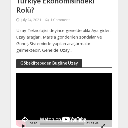
Türkiye Ekonomisindeki
Rolü?
July 24, 2021
1 Comment
Uzay Teknolojisi deyince genelde akla Aya giden
uzay araçları, Mars’a gönderilen sondalar ve
Güneş Sisteminde yapılan araştırmalar
gelmektedir. Genelde Uzay...
Göbeklitepeden Bugüne Uzay
Video
Player
00:00
01:02:46