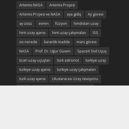
Artemis NASA
Artemis Projesi
Artemis Projesi ve NASA
aya gidiş
Ay gorevi
ay üssü
evren
füzyon
hindistan uzay
hint uzay ajansı
hint uzay çalışmaları
ISS
iss nerede
karanlık madde
mars görevi
NASA
Prof. Dr. Uğur Güven
SpaceX Sivil Uçuş
ticari uzay uçuşları
türk astronot
türkiye uzay
türkiye uzay ajansı
türkiye uzay çalışmaları
türk uzay ajansı
Uluslararası Uzay istasyonu
uzay
uzayda yaşam
uzay ekonomisi
uzay madenciliği
uzay madenleri
uzay oteli
Uzay savaşları
uzay turistleri
uzay turizm
uzay turizmi
uzay turizmi nedir
uzay vatan
uzayvatan
uzay vatan ve türkiye