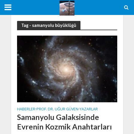
Tag - samanyolu büyüklüğü
HABERLER
PROF. DR. UĞUR GÜVEN
YAZARLAR
•
•
Samanyolu Galaksisinde
Evrenin Kozmik Anahtarları