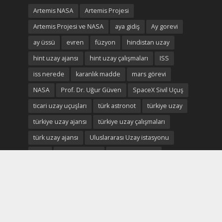
Artemis NASA
Artemis Projesi
Artemis Projesi ve NASA
aya gidiş
Ay gorevi
ay üssü
evren
füzyon
hindistan uzay
hint uzay ajansı
hint uzay çalışmaları
ISS
iss nerede
karanlık madde
mars görevi
NASA
Prof. Dr. Uğur Güven
SpaceX Sivil Uçuş
ticari uzay uçuşları
türk astronot
türkiye uzay
türkiye uzay ajansı
türkiye uzay çalışmaları
türk uzay ajansı
Uluslararası Uzay istasyonu
uzay
uzayda yaşam
uzay ekonomisi
uzay madenciliği
uzay madenleri
uzay oteli
Uzay savaşları
uzay turistleri
uzay turizm
uzay turizmi
uzay turizmi nedir
uzay vatan
uzayvatan
uzay vatan ve türkiye