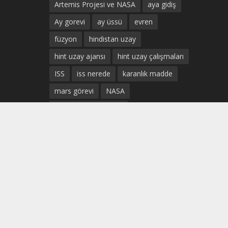
Artemis Projesi ve NASA
aya gidiş
Ay gorevi
ay üssü
evren
füzyon
hindistan uzay
hint uzay ajansı
hint uzay çalışmaları
ISS
iss nerede
karanlık madde
mars görevi
NASA
Prof. Dr. Uğur Güven
SpaceX Sivil Uçuş
ticari uzay uçuşları
türk astronot
türkiye uzay
türkiye uzay ajansı
türkiye uzay çalışmaları
türk uzay ajansı
Uluslararası Uzay istasyonu
uzay