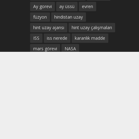
Ay gorevi
ay üssü
evren
füzyon
hindistan uzay
hint uzay ajansı
hint uzay çalışmaları
ISS
iss nerede
karanlık madde
mars görevi
NASA
Prof. Dr. Uğur Güven
SpaceX Sivil Uçuş
ticari uzay uçuşları
türk astronot
türkiye uzay
türkiye uzay ajansı
türkiye uzay çalışmaları
türk uzay ajansı
Uluslararası Uzay istasyonu
uzay
uzay ekonomisi
uzay madenciliği