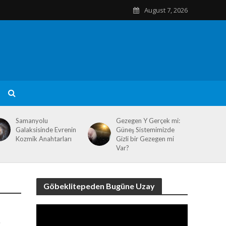
August 7, 2026
Samanyolu
Gezegen Y Gerçek mi:
Galaksisinde Evrenin
Güneş Sistemimizde
Kozmik Anahtarları
Gizli bir Gezegen mi
Var?
Göbeklitepeden Bugüne Uzay
Video
Player
r