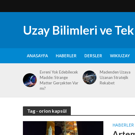
Uzay Bilimleri ve Tekn
ANASAYFA
HABERLER
DERSLER
WIKIUZAY
Evreni Yok Edebilecek
Madenden Uzaya
Madde: Strange
Uzanan Stratejik
Matter Gerçekten Var
Rekabet
mı?
Tag - orion kapsül
HABERLER
Artem