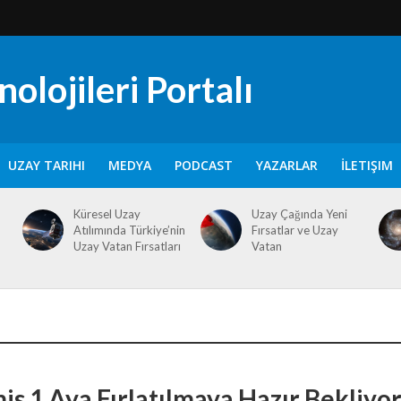
olojileri Portalı
UZAY TARIHI
MEDYA
PODCAST
YAZARLAR
İLETIŞIM
Küresel Uzay
Uzay Çağında Yeni
Atılımında Türkiye’nin
Fırsatlar ve Uzay
Uzay Vatan Fırsatları
Vatan
is 1 Aya Fırlatılmaya Hazır Bekliyo