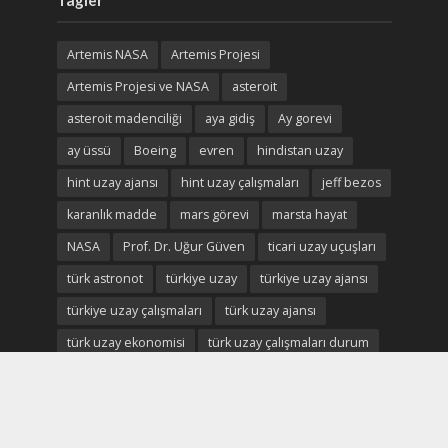
Tagler
Artemis NASA
Artemis Projesi
Artemis Projesi ve NASA
asteroit
asteroit madenciliği
aya gidiş
Ay gorevi
ay üssü
Boeing
evren
hindistan uzay
hint uzay ajansı
hint uzay çalışmaları
jeff bezos
karanlık madde
mars görevi
marsta hayat
NASA
Prof. Dr. Uğur Güven
ticari uzay uçuşları
türk astronot
türkiye uzay
türkiye uzay ajansı
türkiye uzay çalışmaları
türk uzay ajansı
türk uzay ekonomisi
türk uzay çalışmaları durum
Uluslararası Uzay istasyonu
uzay
uzay ekonomisi
uzay enkaz
uzay madenciliği
uzay madenleri
uzay oteli
Uzay savaşları