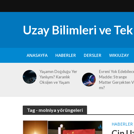
Uzay Bilimleri ve Tekn
ANASAYFA
HABERLER
DERSLER
WIKIUZAY
Yaşamın Doğduğu Yer
Evreni Yok Edebilec
Yanlışmı? Karanlık
Madde: Strange
Oksijen ve Yaşam
Matter Gerçekten V
mı?
Tag - molniya yörüngeleri
HABERLER
Çin U