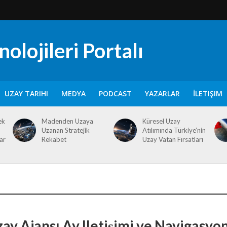
olojileri Portalı
UZAY TARIHI
MEDYA
PODCAST
YAZARLAR
İLETIŞIM
ek
Madenden Uzaya
Küresel Uzay
Uzanan Stratejik
Atılımında Türkiye’nin
ar
Rekabet
Uzay Vatan Fırsatları
zay Ajansı Ay Iletişimi ve Navigasyo