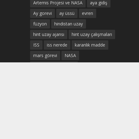
Artemis Projesi ve NASA
aya gidiş
Ay gorevi
ay üssü
evren
füzyon
hindistan uzay
hint uzay ajansı
hint uzay çalışmaları
ISS
iss nerede
karanlık madde
mars görevi
NASA
Prof. Dr. Uğur Güven
SpaceX Sivil Uçuş
ticari uzay uçuşları
türk astronot
türkiye uzay
türkiye uzay ajansı
türkiye uzay çalışmaları
türk uzay ajansı
Uluslararası Uzay istasyonu
uzay