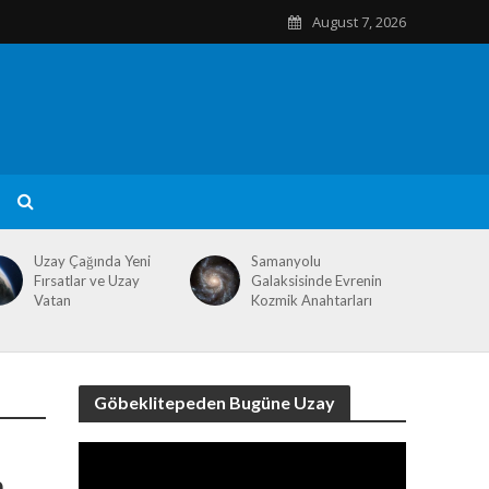
August 7, 2026
Uzay Çağında Yeni
Samanyolu
Fırsatlar ve Uzay
Galaksisinde Evrenin
Vatan
Kozmik Anahtarları
Göbeklitepeden Bugüne Uzay
Video
Player
n