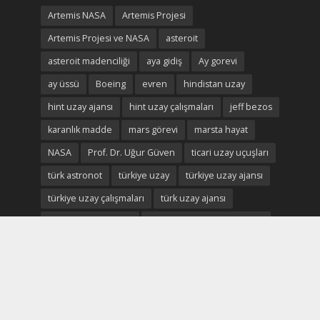
Artemis NASA
Artemis Projesi
Artemis Projesi ve NASA
asteroit
asteroit madenciliği
aya gidiş
Ay gorevi
ay üssü
Boeing
evren
hindistan uzay
hint uzay ajansı
hint uzay çalışmaları
jeff bezos
karanlık madde
mars görevi
marsta hayat
NASA
Prof. Dr. Uğur Güven
ticari uzay uçuşları
türk astronot
türkiye uzay
türkiye uzay ajansı
türkiye uzay çalışmaları
türk uzay ajansı
türk uzay ekonomisi
türk uzay çalışmaları durum
Uluslararası Uzay istasyonu
uzay
uzay ekonomisi
uzay enkaz
uzay madenciliği
uzay madenleri
uzay oteli
Uzay savaşları
uzay savunma
uzay turizmi
uzay vatan