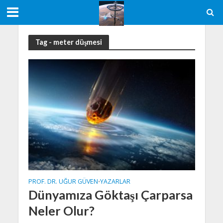
Tag - meter düşmesi
PROF. DR. UĞUR GÜVEN
YAZARLAR
•
Dünyamıza Göktaşı Çarparsa
Neler Olur?