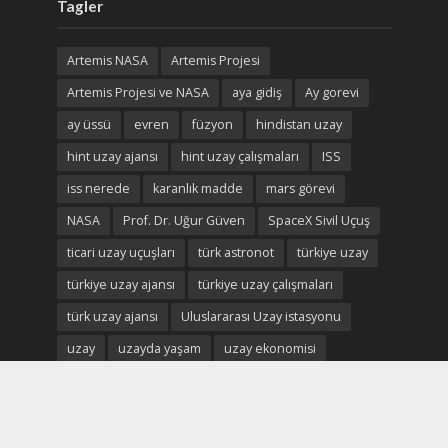
Tagler
Artemis NASA
Artemis Projesi
Artemis Projesi ve NASA
aya gidiş
Ay gorevi
ay üssü
evren
füzyon
hindistan uzay
hint uzay ajansı
hint uzay çalışmaları
ISS
iss nerede
karanlık madde
mars görevi
NASA
Prof. Dr. Uğur Güven
SpaceX Sivil Uçuş
ticari uzay uçuşları
türk astronot
türkiye uzay
türkiye uzay ajansı
türkiye uzay çalışmaları
türk uzay ajansı
Uluslararası Uzay istasyonu
uzay
uzayda yaşam
uzay ekonomisi
uzay madenciliği
uzay madenleri
uzay oteli
Uzay savaşları
uzay turistleri
uzay turizm
uzay turizmi
uzay turizmi nedir
uzay vatan