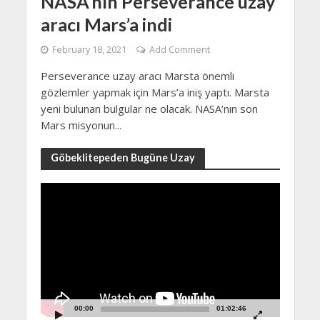
NASA’nın Perseverance uzay
aracı Mars’a indi
February 18, 2021
Add Comment
Perseverance uzay aracı Marsta önemli
gözlemler yapmak için Mars’a iniş yaptı. Marsta
yeni bulunan bulgular ne olacak. NASA’nın son
Mars misyonun...
Göbeklitepeden Bugüne Uzay
Video
Player
00:00
01:02:46