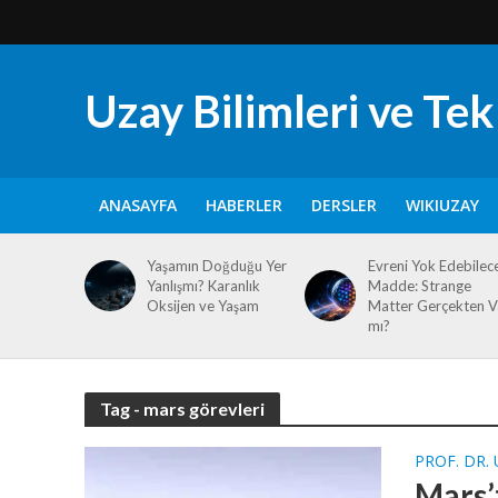
Uzay Bilimleri ve Tekn
ANASAYFA
HABERLER
DERSLER
WIKIUZAY
Yaşamın Doğduğu Yer
Evreni Yok Edebilec
Yanlışmı? Karanlık
Madde: Strange
Oksijen ve Yaşam
Matter Gerçekten V
mı?
Tag - mars görevleri
PROF. DR.
Mars’