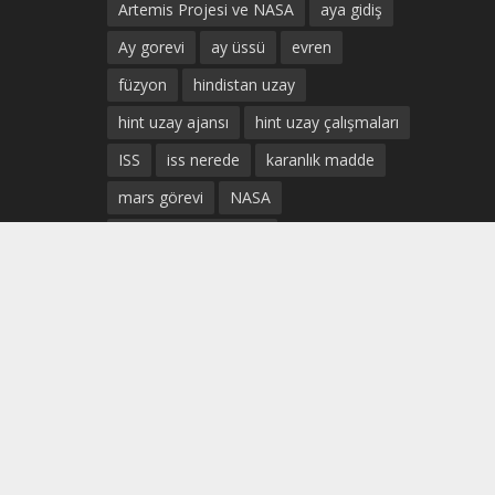
Artemis Projesi ve NASA
aya gidiş
Ay gorevi
ay üssü
evren
füzyon
hindistan uzay
hint uzay ajansı
hint uzay çalışmaları
ISS
iss nerede
karanlık madde
mars görevi
NASA
Prof. Dr. Uğur Güven
SpaceX Sivil Uçuş
ticari uzay uçuşları
türk astronot
türkiye uzay
türkiye uzay ajansı
türkiye uzay çalışmaları
türk uzay ajansı
Uluslararası Uzay istasyonu
uzay