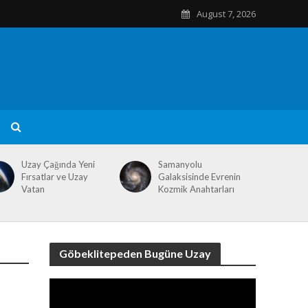
August 7, 2026
Uzay Çağında Yeni
Samanyolu
Fırsatlar ve Uzay
Galaksisinde Evrenin
Vatan
Kozmik Anahtarları
Göbeklitepeden Bugüne Uzay
Video
Player