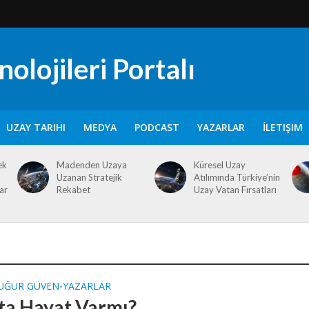
olojileri Portalı
UZAY TARIHI
MEDYA
PODCAST
YAZARLAR
İLETIŞIM
ek
Madenden Uzaya
Küresel Uzay
Uzanan Stratejik
Atılımında Türkiye’nin
ar
Rekabet
Uzay Vatan Fırsatları
 UĞUR GÜVEN
YAZARLAR
•
ta Hayat Varmı?