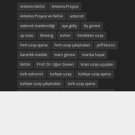
Artemis NASA
Artemis Projesi
Artemis Projesi ve NASA
asteroit
asteroit madenciliği
aya gidiş
Ay gorevi
ay üssü
Boeing
evren
hindistan uzay
hint uzay ajansı
hint uzay çalışmaları
jeff bezos
karanlık madde
mars görevi
marsta hayat
NASA
Prof. Dr. Uğur Güven
ticari uzay uçuşları
türk astronot
türkiye uzay
türkiye uzay ajansı
türkiye uzay çalışmaları
türk uzay ajansı
türk uzay ekonomisi
türk uzay çalışmaları durum
Uluslararası Uzay istasyonu
uzay
uzay ekonomisi
uzay enkaz
uzay madenciliği
uzay madenleri
uzay oteli
Uzay savaşları
uzay savunma
uzay turizmi
uzay vatan