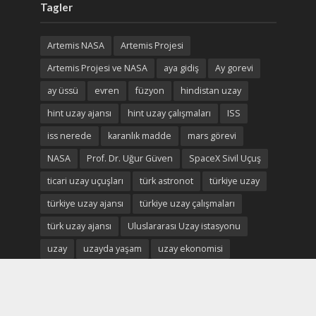
Tagler
Artemis NASA
Artemis Projesi
Artemis Projesi ve NASA
aya gidiş
Ay gorevi
ay üssü
evren
füzyon
hindistan uzay
hint uzay ajansı
hint uzay çalışmaları
ISS
iss nerede
karanlık madde
mars görevi
NASA
Prof. Dr. Uğur Güven
SpaceX Sivil Uçuş
ticari uzay uçuşları
türk astronot
türkiye uzay
türkiye uzay ajansı
türkiye uzay çalışmaları
türk uzay ajansı
Uluslararası Uzay istasyonu
uzay
uzayda yaşam
uzay ekonomisi
uzay madenciliği
uzay madenleri
uzay oteli
Uzay savaşları
uzay turistleri
uzay turizm