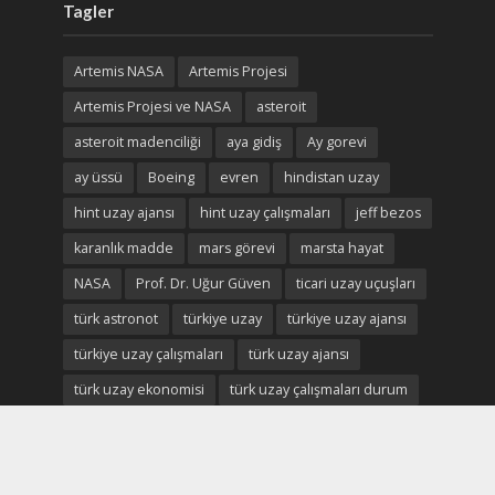
Tagler
Artemis NASA
Artemis Projesi
Artemis Projesi ve NASA
asteroit
asteroit madenciliği
aya gidiş
Ay gorevi
ay üssü
Boeing
evren
hindistan uzay
hint uzay ajansı
hint uzay çalışmaları
jeff bezos
karanlık madde
mars görevi
marsta hayat
NASA
Prof. Dr. Uğur Güven
ticari uzay uçuşları
türk astronot
türkiye uzay
türkiye uzay ajansı
türkiye uzay çalışmaları
türk uzay ajansı
türk uzay ekonomisi
türk uzay çalışmaları durum
Uluslararası Uzay istasyonu
uzay
uzay ekonomisi
uzay enkaz
uzay madenciliği