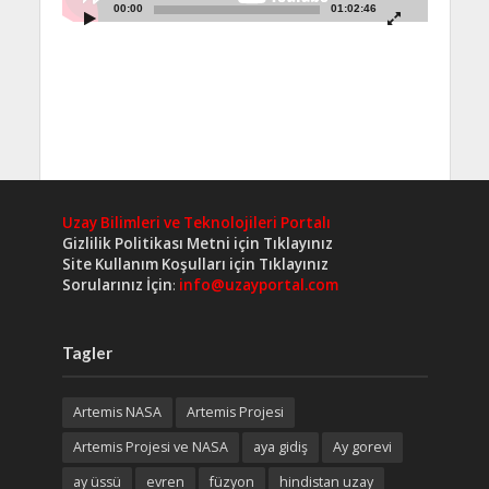
00:00
01:02:46
Uzay Bilimleri ve Teknolojileri Portalı
Gizlilik Politikası Metni için Tıklayınız
Site Kullanım Koşulları için Tıklayınız
Sorularınız İçin
:
info@uzayportal.com
Tagler
Artemis NASA
Artemis Projesi
Artemis Projesi ve NASA
aya gidiş
Ay gorevi
ay üssü
evren
füzyon
hindistan uzay