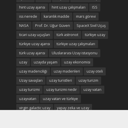
hint uzay ajansı
hint uzay çalışmaları
ISS
iss nerede
karanlık madde
mars görevi
NASA
Prof. Dr. Uğur Güven
SpaceX Sivil Uçuş
ticari uzay uçuşları
türk astronot
türkiye uzay
türkiye uzay ajansı
türkiye uzay çalışmaları
türk uzay ajansı
Uluslararası Uzay istasyonu
uzay
uzayda yaşam
uzay ekonomisi
uzay madenciliği
uzay madenleri
uzay oteli
Uzay savaşları
uzay turistleri
uzay turizm
uzay turizmi
uzay turizmi nedir
uzay vatan
uzayvatan
uzay vatan ve türkiye
virgin galactic uzay
yapay zeka ve uzay
Çin Uzay İstasyonu
çin ay görevi
çin uzay ajansı
çin uzay çalışmaları