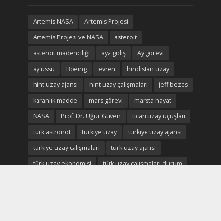
Artemis NASA
Artemis Projesi
Artemis Projesi ve NASA
asteroit
asteroit madenciliği
aya gidiş
Ay gorevi
ay üssü
Boeing
evren
hindistan uzay
hint uzay ajansı
hint uzay çalışmaları
jeff bezos
karanlık madde
mars görevi
marsta hayat
NASA
Prof. Dr. Uğur Güven
ticari uzay uçuşları
türk astronot
türkiye uzay
türkiye uzay ajansı
türkiye uzay çalışmaları
türk uzay ajansı
türk uzay ekonomisi
türk uzay çalışmaları durum
Uluslararası Uzay istasyonu
uzay
uzay ekonomisi
uzay enkaz
uzay madenciliği
uzay madenleri
uzay oteli
Uzay savaşları