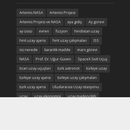
Artemis NASA
Artemis Projesi
Artemis Projesi ve NASA
aya gidiş
Ay gorevi
ay üssü
evren
füzyon
hindistan uzay
hint uzay ajansı
hint uzay çalışmaları
ISS
iss nerede
karanlık madde
mars görevi
NASA
Prof. Dr. Uğur Güven
SpaceX Sivil Uçuş
ticari uzay uçuşları
türk astronot
türkiye uzay
türkiye uzay ajansı
türkiye uzay çalışmaları
türk uzay ajansı
Uluslararası Uzay istasyonu
uzay
uzay ekonomisi
uzay madenciliği
uzay madenleri
uzay oteli
Uzay savaşları
uzay savunma
uzay turistleri
uzay turizmi
uzay turizmi nedir
uzay vatan
uzayvatan