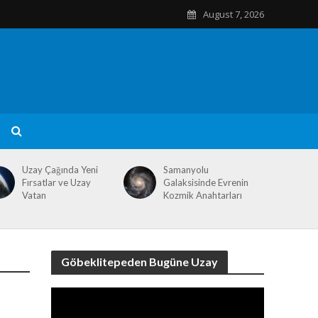
August 7, 2026
Uzay Çağında Yeni
Samanyolu
Fırsatlar ve Uzay
Galaksisinde Evrenin
Vatan
Kozmik Anahtarları
Göbeklitepeden Bugüne Uzay
Video
Player