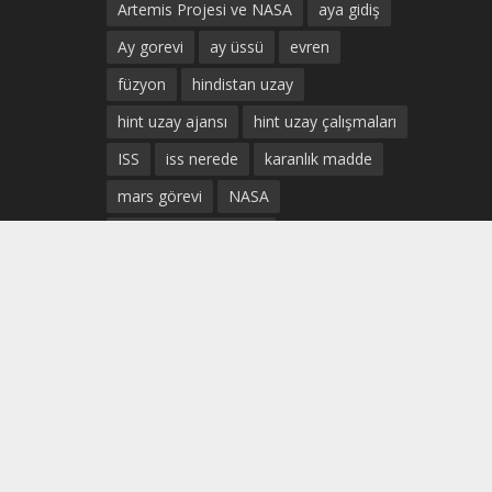
Artemis Projesi ve NASA
aya gidiş
Ay gorevi
ay üssü
evren
füzyon
hindistan uzay
hint uzay ajansı
hint uzay çalışmaları
ISS
iss nerede
karanlık madde
mars görevi
NASA
Prof. Dr. Uğur Güven
SpaceX Sivil Uçuş
ticari uzay uçuşları
türk astronot
türkiye uzay
türkiye uzay ajansı
türkiye uzay çalışmaları
türk uzay ajansı
Uluslararası Uzay istasyonu
uzay