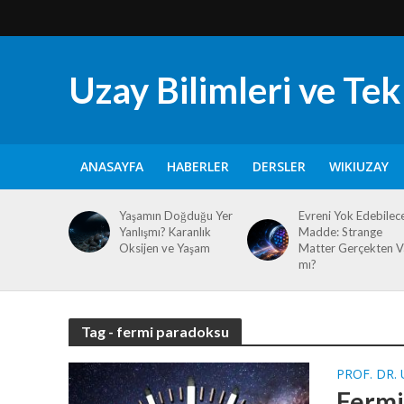
Uzay Bilimleri ve Tekn
ANASAYFA
HABERLER
DERSLER
WIKIUZAY
Yaşamın Doğduğu Yer
Evreni Yok Edebilec
Yanlışmı? Karanlık
Madde: Strange
Oksijen ve Yaşam
Matter Gerçekten V
mı?
Tag - fermi paradoksu
PROF. DR.
Fermi