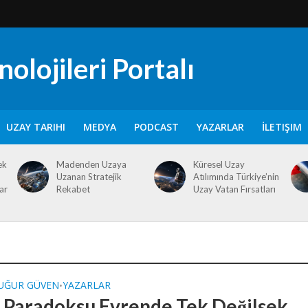
olojileri Portalı
UZAY TARIHI
MEDYA
PODCAST
YAZARLAR
İLETIŞIM
ek
Madenden Uzaya
Küresel Uzay
Uzanan Stratejik
Atılımında Türkiye’nin
ar
Rekabet
Uzay Vatan Fırsatları
 UĞUR GÜVEN
YAZARLAR
•
 Paradoksu Evrende Tek Değilsek