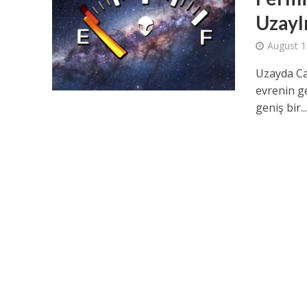
Uzayl
August 1
Uzayda Ca
evrenin ge
geniş bir..