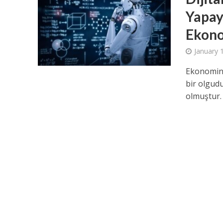
Yapay
Ekono
January 
Ekonomini
bir olgud
olmuştur.