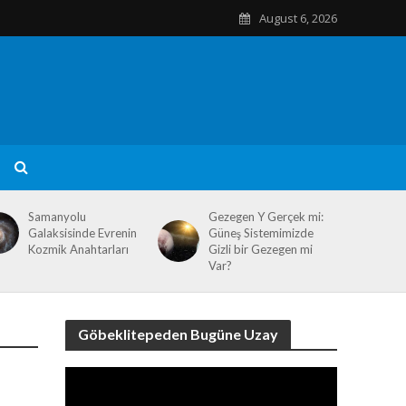
August 6, 2026
Samanyolu
Gezegen Y Gerçek mi:
Galaksisinde Evrenin
Güneş Sistemimizde
Kozmik Anahtarları
Gizli bir Gezegen mi
Var?
Göbeklitepeden Bugüne Uzay
Video
Player