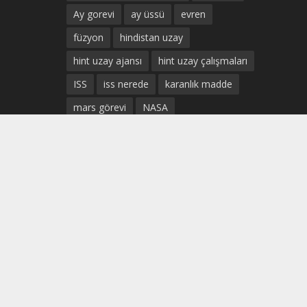
Ay gorevi
ay üssü
evren
füzyon
hindistan uzay
hint uzay ajansı
hint uzay çalışmaları
ISS
iss nerede
karanlık madde
mars görevi
NASA
Prof. Dr. Uğur Güven
SpaceX Sivil Uçuş
ticari uzay uçuşları
türk astronot
türkiye uzay
türkiye uzay ajansı
türkiye uzay çalışmaları
türk uzay ajansı
Uluslararası Uzay istasyonu
uzay
uzay ekonomisi
uzay madenciliği