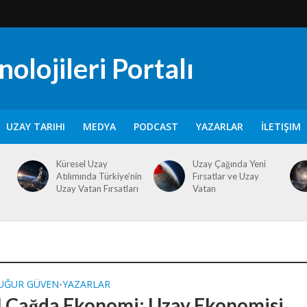
olojileri Portalı
UZAY TARIHI
MEDYA
PODCAST
YAZARLAR
İLETIŞIM
Küresel Uzay
Uzay Çağında Yeni
Atılımında Türkiye’nin
Fırsatlar ve Uzay
Uzay Vatan Fırsatları
Vatan
 UĞUR GÜVEN
YAZARLAR
•
al Çağda Ekonomi: Uzay Ekonomisi,