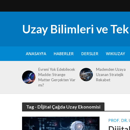
Uzay Bilimleri ve Tekn
ANASAYFA
HABERLER
DERSLER
WIKIUZAY
Evreni Yok Edebilecek
Madenden Uzaya
Madde: Strange
Uzanan Stratejik
Matter Gerçekten Var
Rekabet
mı?
Tag - Dİjital Çağda Uzay Ekonomisi
PROF. DR.
Dijit