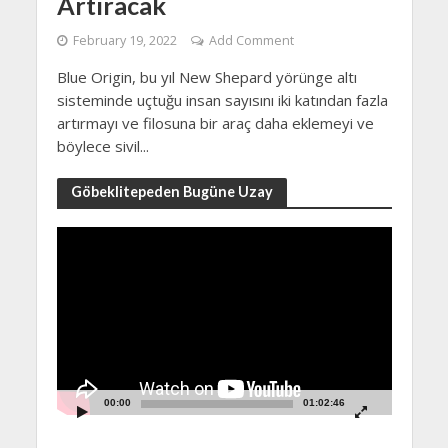
Artıracak
February 19, 2022
Add Comment
Blue Origin, bu yıl New Shepard yörünge altı
sisteminde uçtuğu insan sayısını iki katından fazla
artırmayı ve filosuna bir araç daha eklemeyi ve
böylece sivil...
Göbeklitepeden Bugüne Uzay
Video
Player
00:00
01:02:46