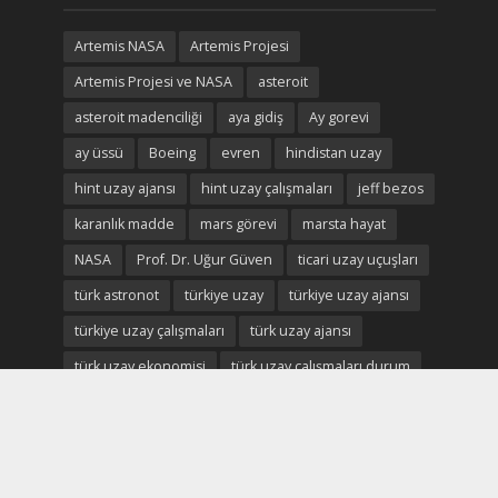
Artemis NASA
Artemis Projesi
Artemis Projesi ve NASA
asteroit
asteroit madenciliği
aya gidiş
Ay gorevi
ay üssü
Boeing
evren
hindistan uzay
hint uzay ajansı
hint uzay çalışmaları
jeff bezos
karanlık madde
mars görevi
marsta hayat
NASA
Prof. Dr. Uğur Güven
ticari uzay uçuşları
türk astronot
türkiye uzay
türkiye uzay ajansı
türkiye uzay çalışmaları
türk uzay ajansı
türk uzay ekonomisi
türk uzay çalışmaları durum
Uluslararası Uzay istasyonu
uzay
uzay ekonomisi
uzay enkaz
uzay madenciliği
uzay madenleri
uzay oteli
Uzay savaşları