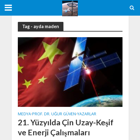
Tag - ayda maden
MEDYA
PROF. DR. UĞUR GÜVEN
YAZARLAR
•
•
21. Yüzyılda Çin Uzay-Keşif
ve Enerji Çalışmaları