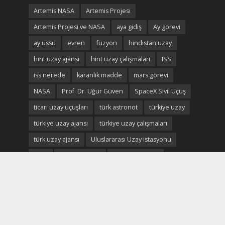
Artemis NASA
Artemis Projesi
Artemis Projesi ve NASA
aya gidiş
Ay gorevi
ay üssü
evren
füzyon
hindistan uzay
hint uzay ajansı
hint uzay çalışmaları
ISS
iss nerede
karanlık madde
mars görevi
NASA
Prof. Dr. Uğur Güven
SpaceX Sivil Uçuş
ticari uzay uçuşları
türk astronot
türkiye uzay
türkiye uzay ajansı
türkiye uzay çalışmaları
türk uzay ajansı
Uluslararası Uzay istasyonu
uzay
uzayda yaşam
uzay ekonomisi
uzay madenciliği
uzay madenleri
uzay oteli
Uzay savaşları
uzay turistleri
uzay turizm
uzay turizmi
uzay turizmi nedir
uzay vatan
uzayvatan
uzay vatan ve türkiye