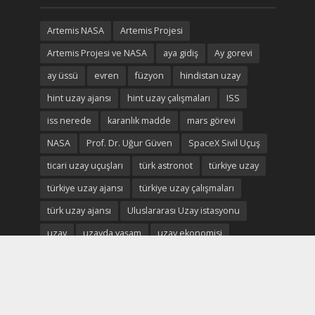
Artemis NASA
Artemis Projesi
Artemis Projesi ve NASA
aya gidiş
Ay gorevi
ay üssü
evren
füzyon
hindistan uzay
hint uzay ajansı
hint uzay çalışmaları
ISS
iss nerede
karanlık madde
mars görevi
NASA
Prof. Dr. Uğur Güven
SpaceX Sivil Uçuş
ticari uzay uçuşları
türk astronot
türkiye uzay
türkiye uzay ajansı
türkiye uzay çalışmaları
türk uzay ajansı
Uluslararası Uzay istasyonu
uzay
uzayda yaşam
uzay ekonomisi
uzay madenciliği
uzay madenleri
uzay oteli
Uzay savaşları
uzay turistleri
uzay turizm
uzay turizmi
uzay turizmi nedir
uzay vatan