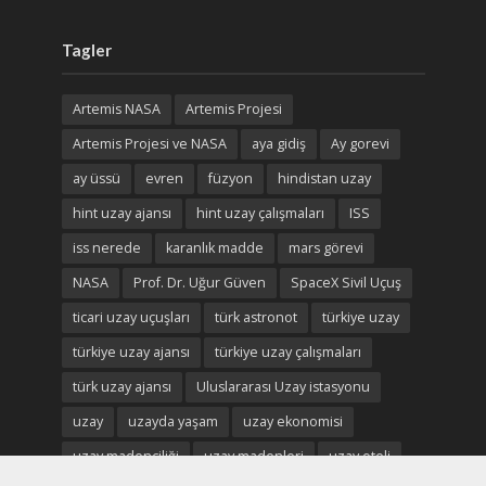
Tagler
Artemis NASA
Artemis Projesi
Artemis Projesi ve NASA
aya gidiş
Ay gorevi
ay üssü
evren
füzyon
hindistan uzay
hint uzay ajansı
hint uzay çalışmaları
ISS
iss nerede
karanlık madde
mars görevi
NASA
Prof. Dr. Uğur Güven
SpaceX Sivil Uçuş
ticari uzay uçuşları
türk astronot
türkiye uzay
türkiye uzay ajansı
türkiye uzay çalışmaları
türk uzay ajansı
Uluslararası Uzay istasyonu
uzay
uzayda yaşam
uzay ekonomisi
uzay madenciliği
uzay madenleri
uzay oteli