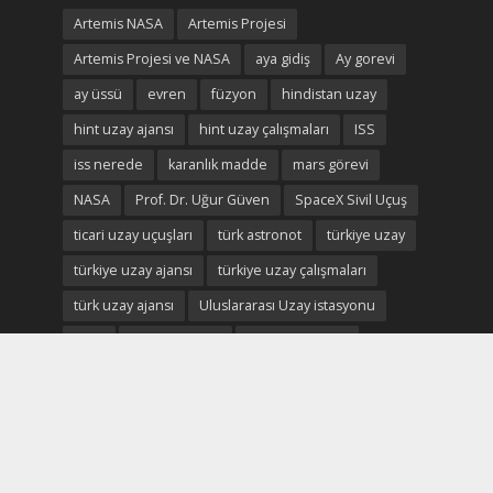
Artemis NASA
Artemis Projesi
Artemis Projesi ve NASA
aya gidiş
Ay gorevi
ay üssü
evren
füzyon
hindistan uzay
hint uzay ajansı
hint uzay çalışmaları
ISS
iss nerede
karanlık madde
mars görevi
NASA
Prof. Dr. Uğur Güven
SpaceX Sivil Uçuş
ticari uzay uçuşları
türk astronot
türkiye uzay
türkiye uzay ajansı
türkiye uzay çalışmaları
türk uzay ajansı
Uluslararası Uzay istasyonu
uzay
uzayda yaşam
uzay ekonomisi
uzay madenciliği
uzay madenleri
uzay oteli
Uzay savaşları
uzay turistleri
uzay turizm
uzay turizmi
uzay turizmi nedir
uzay vatan
uzayvatan
uzay vatan ve türkiye