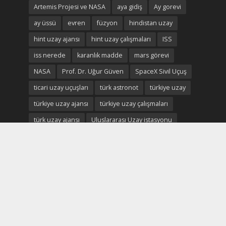
Artemis Projesi ve NASA
aya gidiş
Ay gorevi
ay üssü
evren
füzyon
hindistan uzay
hint uzay ajansı
hint uzay çalışmaları
ISS
iss nerede
karanlık madde
mars görevi
NASA
Prof. Dr. Uğur Güven
SpaceX Sivil Uçuş
ticari uzay uçuşları
türk astronot
türkiye uzay
türkiye uzay ajansı
türkiye uzay çalışmaları
türk uzay ajansı
Uluslararası Uzay istasyonu
uzay
uzay ekonomisi
uzay madenciliği
uzay madenleri
uzay oteli
Uzay savaşları
uzay savunma
uzay turistleri
uzay turizmi
uzay turizmi nedir
uzay vatan
uzayvatan
uzay vatan ve türkiye
virgin galactic uzay
yapay zeka
yapay zeka ve uzay