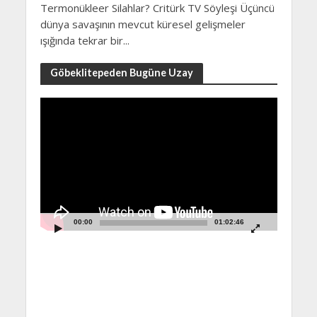
Termonükleer Silahlar? Critürk TV Söyleşi Üçüncü
dünya savaşının mevcut küresel gelişmeler
ışığında tekrar bir...
Göbeklitepeden Bugüne Uzay
Video
Player
00:00
01:02:46