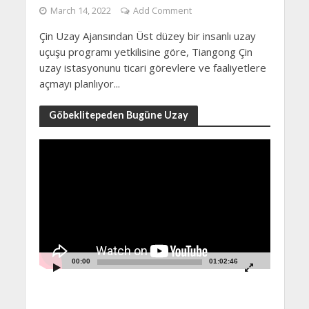
March 14, 2022
Add Comment
Çin Uzay Ajansından Üst düzey bir insanlı uzay
uçuşu programı yetkilisine göre, Tiangong Çin
uzay istasyonunu ticari görevlere ve faaliyetlere
açmayı planlıyor...
Göbeklitepeden Bugüne Uzay
Video
Player
00:00
01:02:46