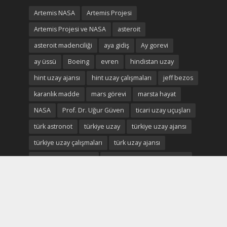
Artemis NASA
Artemis Projesi
Artemis Projesi ve NASA
asteroit
asteroit madenciliği
aya gidiş
Ay gorevi
ay üssü
Boeing
evren
hindistan uzay
hint uzay ajansı
hint uzay çalışmaları
jeff bezos
karanlık madde
mars görevi
marsta hayat
NASA
Prof. Dr. Uğur Güven
ticari uzay uçuşları
türk astronot
türkiye uzay
türkiye uzay ajansı
türkiye uzay çalışmaları
türk uzay ajansı
türk uzay ekonomisi
türk uzay çalışmaları durum
Uluslararası Uzay istasyonu
uzay
uzay ekonomisi
uzay enkaz
uzay madenciliği
uzay madenleri
uzay oteli
Uzay savaşları
uzay savunma
uzay turizmi
uzay vatan